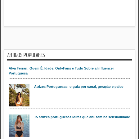
ARTIGOS POPULARES
Alya Ferrari: Quem É, Idade, OnlyFans e Tudo Sobre a Influencer
Portuguesa
Atrizes Portuguesas: o guia por canal, geração e palco
15 atrizes portuguesas loiras que abusam na sensualidade