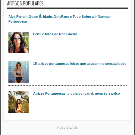
ARTIGOS POPULARES
Alya Ferrari: Quem É, Idade, OnlyFans e Tudo Sobre a Influencer
Portuguesa
Perfil e fotos de Rita Guerra
15 atrizes portuguesas loiras que abusam na sensualidade
Atrizes Portuguesas: o guia por canal, geração e palco
PUBLICIDADE