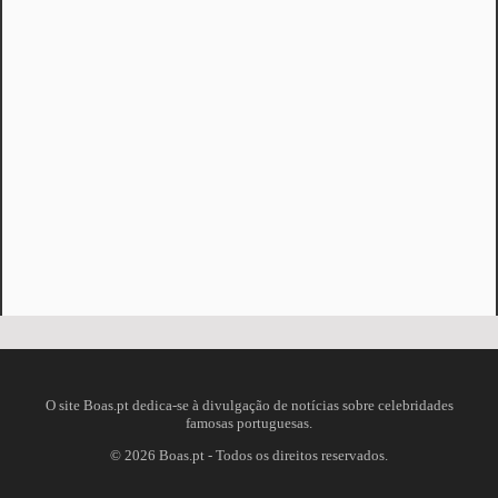
O site Boas.pt dedica-se à divulgação de notícias sobre celebridades
famosas portuguesas.
©
2026
Boas.pt - Todos os direitos reservados.