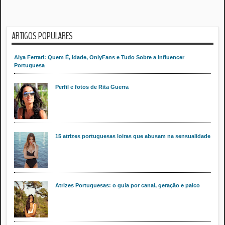
ARTIGOS POPULARES
Alya Ferrari: Quem É, Idade, OnlyFans e Tudo Sobre a Influencer
Portuguesa
Perfil e fotos de Rita Guerra
15 atrizes portuguesas loiras que abusam na sensualidade
Atrizes Portuguesas: o guia por canal, geração e palco