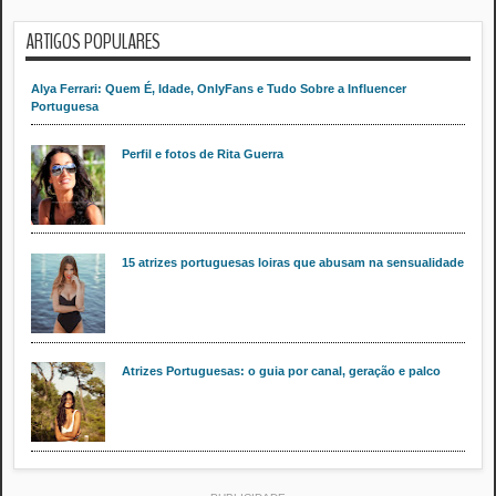
ARTIGOS POPULARES
Alya Ferrari: Quem É, Idade, OnlyFans e Tudo Sobre a Influencer
Portuguesa
Perfil e fotos de Rita Guerra
15 atrizes portuguesas loiras que abusam na sensualidade
Atrizes Portuguesas: o guia por canal, geração e palco