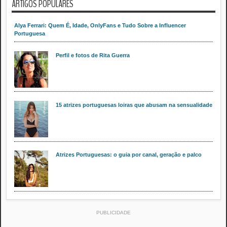
ARTIGOS POPULARES
Alya Ferrari: Quem É, Idade, OnlyFans e Tudo Sobre a Influencer
Portuguesa
Perfil e fotos de Rita Guerra
15 atrizes portuguesas loiras que abusam na sensualidade
Atrizes Portuguesas: o guia por canal, geração e palco
PUBLICIDADE