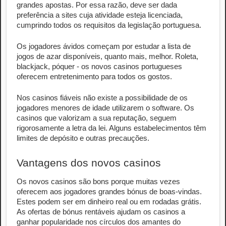
grandes apostas. Por essa razão, deve ser dada
preferência a sites cuja atividade esteja licenciada,
cumprindo todos os requisitos da legislação portuguesa.
Os jogadores ávidos começam por estudar a lista de
jogos de azar disponíveis, quanto mais, melhor. Roleta,
blackjack, póquer - os novos casinos portugueses
oferecem entretenimento para todos os gostos.
Nos casinos fiáveis não existe a possibilidade de os
jogadores menores de idade utilizarem o software. Os
casinos que valorizam a sua reputação, seguem
rigorosamente a letra da lei. Alguns estabelecimentos têm
limites de depósito e outras precauções.
Vantagens dos novos casinos
Os novos casinos são bons porque muitas vezes
oferecem aos jogadores grandes bónus de boas-vindas.
Estes podem ser em dinheiro real ou em rodadas grátis.
As ofertas de bónus rentáveis ajudam os casinos a
ganhar popularidade nos círculos dos amantes do