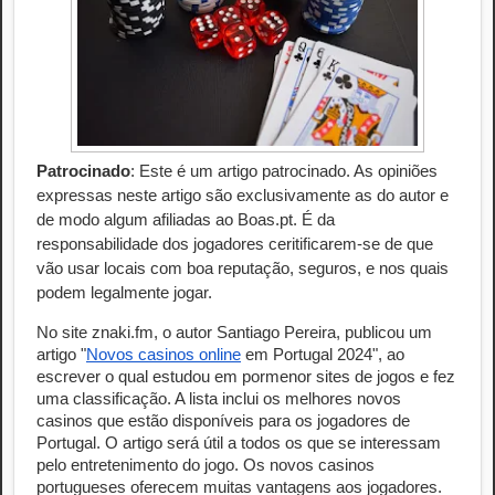
Patrocinado
: Este é um artigo patrocinado. As opiniões
expressas neste artigo são exclusivamente as do autor e
de modo algum afiliadas ao Boas.pt. É da
responsabilidade dos jogadores ceritificarem-se de que
vão usar locais com boa reputação, seguros, e nos quais
podem legalmente jogar.
No site znaki.fm, o autor Santiago Pereira, publicou um
artigo "
Novos casinos online
em Portugal 2024", ao
escrever o qual estudou em pormenor sites de jogos e fez
uma classificação. A lista inclui os melhores novos
casinos que estão disponíveis para os jogadores de
Portugal. O artigo será útil a todos os que se interessam
pelo entretenimento do jogo. Os novos casinos
portugueses oferecem muitas vantagens aos jogadores.