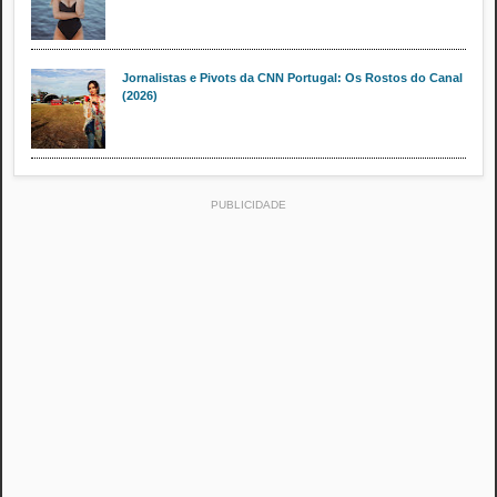
Jornalistas e Pivots da CNN Portugal: Os Rostos do Canal
(2026)
PUBLICIDADE