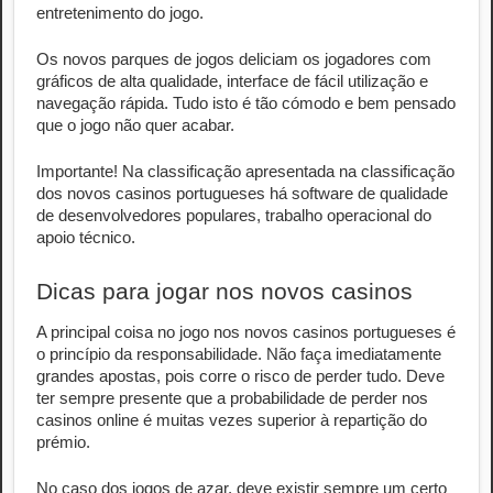
entretenimento do jogo.
Os novos parques de jogos deliciam os jogadores com
gráficos de alta qualidade, interface de fácil utilização e
navegação rápida. Tudo isto é tão cómodo e bem pensado
que o jogo não quer acabar.
Importante! Na classificação apresentada na classificação
dos novos casinos portugueses há software de qualidade
de desenvolvedores populares, trabalho operacional do
apoio técnico.
Dicas para jogar nos novos casinos
A principal coisa no jogo nos novos casinos portugueses é
o princípio da responsabilidade. Não faça imediatamente
grandes apostas, pois corre o risco de perder tudo. Deve
ter sempre presente que a probabilidade de perder nos
casinos online é muitas vezes superior à repartição do
prémio.
No caso dos jogos de azar, deve existir sempre um certo