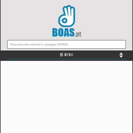
☰ MENU