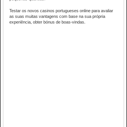
Testar os novos casinos portugueses online para avaliar
as suas muitas vantagens com base na sua própria
experiência, obter bónus de boas-vindas.