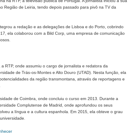
a na RTP, a televisão pública de Portugal. A jornalista iniciou a sua
 no Região de Leiria, tendo depois passado para pivô na TV da
ntegrou a redação e as delegações de Lisboa e do Porto, cobrindo
2017, ela colaborou com a Bild Corp, uma empresa de comunicação
iosos.
a a RTP, onde assumiu o cargo de jornalista e redatora da
ersidade de Trás-os-Montes e Alto Douro (UTAD). Nesta função, ela
potencialidades da região transmontana, através de reportagens e
.
ersidade de Coimbra, onde concluiu o curso em 2013. Durante a
iversidade Complutense de Madrid, onde aprofundou os seus
lveu a língua e a cultura espanhola. Em 2015, ela obteve o grau
universidade.
onhecer