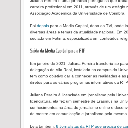
Juliana Pereira é uma jornalista portuguesa que trabalh
carreira profissional em 2011, através de um estágio
Associação Académica da Universidade de Coimbra.
Foi
depois
para a Media Capital, dona da TVI, onde i
diversas áreas e temas da atualidade nacional. Em 
sediada em Fátima, especializada em conteúdos relig
Saída da Media Capital para a RTP
Em janeiro de 2021, Juliana Pereira transferiu-se par
delegação de Vila Real, instalada no campus da Univ
tem como objetivo dar a conhecer as realidades e as 
diretos para os vários programas informativos da RTP
Juliana Pereira é licenciada em jornalismo pela Univ
licenciatura, ela fez um semestre de Erasmus na Un
conhecimentos na área do jornalismo online e desenvo
de mestre em comunicação e jornalismo pela mesma 
Leia também:
8 Jornalistas da RTP que precisa de c