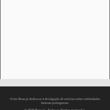
O site Boas.pt dedica-se à divulgação de notícias sobre celebridades
famosas portuguesas.
©
2026
Boas.pt - Todos os direitos reservados.